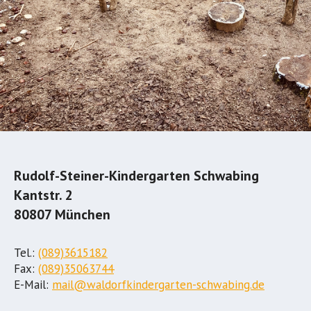
Rudolf-Steiner-Kindergarten Schwabing
Kantstr. 2
80807 München
Tel.:
(089)3615182
Fax:
(089)35063744
E-Mail:
mail@waldorfkindergarten-schwabing.de